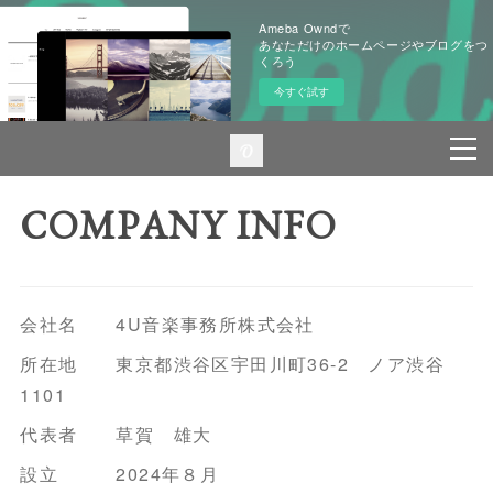
Ameba Owndで
あなただけのホームページやブログをつ
くろう
今すぐ試す
COMPANY INFO
会社名 4U音楽事務所株式会社
所在地 東京都渋谷区宇田川町36-2 ノア渋谷
1101
代表者 草賀 雄大
設立 2024年８月